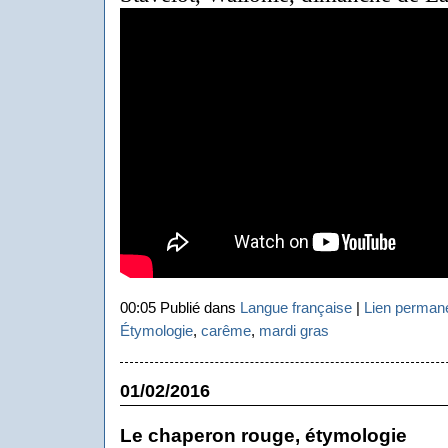
00:05 Publié dans
Langue française
|
Lien perman
Étymologie
,
carême
,
mardi gras
01/02/2016
Le chaperon rouge, étymologie