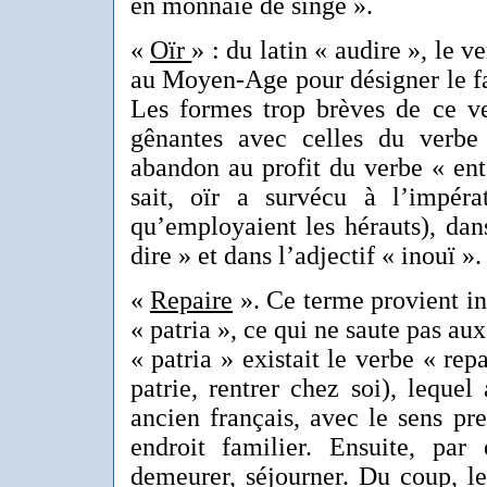
en monnaie de singe ».
«
Oïr
» : du latin « audire », le v
au Moyen-Age pour désigner le fa
Les formes trop brèves de ce v
gênantes avec celles du verbe
abandon au profit du verbe « e
sait, oïr a survécu à l’impér
qu’employaient les hérauts), dan
dire » et dans l’adjectif « inouï ».
«
Repaire
». Ce terme provient in
« patria », ce qui ne saute pas aux
« patria » existait le verbe « repa
patrie, rentrer chez soi), lequel
ancien français, avec le sens pr
endroit familier. Ensuite, par 
demeurer, séjourner. Du coup, l