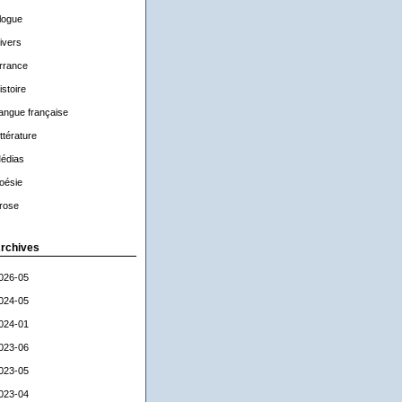
logue
ivers
rrance
istoire
angue française
ittérature
édias
oésie
rose
rchives
026-05
024-05
024-01
023-06
023-05
023-04