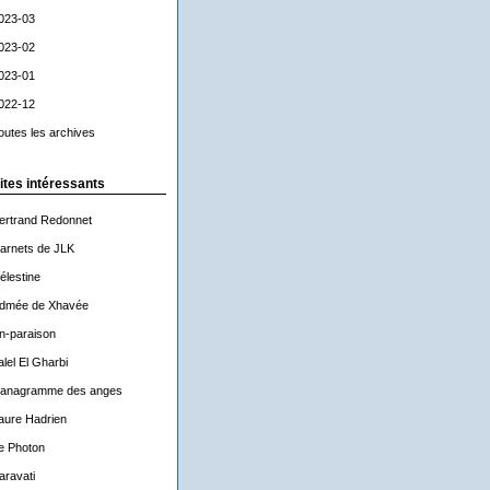
023-03
023-02
023-01
022-12
outes les archives
ites intéressants
ertrand Redonnet
arnets de JLK
élestine
dmée de Xhavée
n-paraison
alel El Gharbi
'anagramme des anges
aure Hadrien
e Photon
aravati