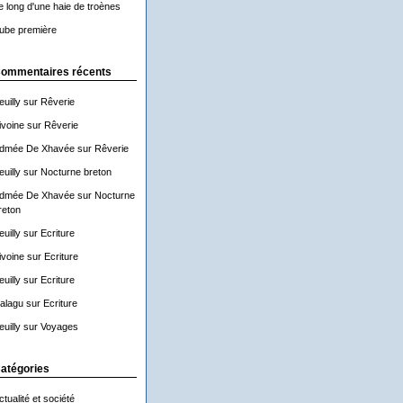
e long d'une haie de troènes
ube première
ommentaires récents
euilly
sur
Rêverie
ivoine
sur
Rêverie
dmée De Xhavée
sur
Rêverie
euilly
sur
Nocturne breton
dmée De Xhavée
sur
Nocturne
reton
euilly
sur
Ecriture
ivoine
sur
Ecriture
euilly
sur
Ecriture
alagu
sur
Ecriture
euilly
sur
Voyages
atégories
ctualité et société