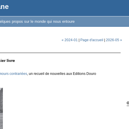
ane
quelques propos sur le monde qui nous entoure
« 2024-01
|
Page d'accueil
|
2026-05 »
er livre
ours contrariées
, un recueil de nouvelles aux Editions Douro
O