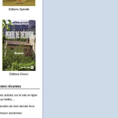
Editions Spinelle
Editions Douro
otes récentes
es articles sur le site en ligne
Les belles...
arution de mon dernier livre
mours anciennes